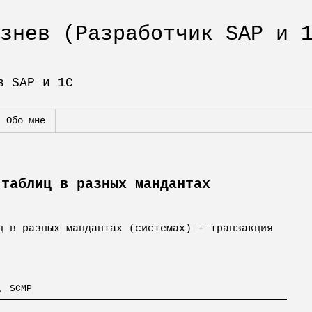
знев (Разработчик SAP и 
в SAP и 1С
Обо мне
 таблиц в разных мандантах
ц в разных мандантах (системах) - транзакция
,
SCMP